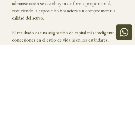
administración se distribuyen de forma proporcional,
reduciendo la exposición financiera sin comprometer la
calidad del activo.
El resultado es una asignación de capital más inteligente, sin
concesiones en el estilo de vida ni en los estándares.
Administración profesional, cero complicaciones
Casana elimina la carga operativa por completo. Las
propiedades son administradas profesionalmente por
socios con amplia experiencia, con personal de tiempo
completo, mantenimiento preventivo y limpieza diaria
durante las estancias. Los propietarios disfrutan la
residencia como si fuera completamente suya — sin
coordinar proveedores, reparaciones ni logística.
Uso flexible y potencial de ingresos por renta
Los propietarios pueden usar, prestar o rentar sus fechas