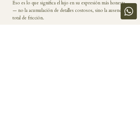
Eso es lo que significa el lujo en su expresión más honesta
— no la acumulación de detalles costosos, sino la ausencia
total de fricción.
Espacios que evolucionan contigo
Una residencia bien diseñada no es estática. Responde a
distintos momentos de la vida — un fin de semana en
familia, unos días de trabajo en remoto, una celebración, o
simplemente el descanso que se necesita sin mayor
justificación.
Las residencias Casana están pensadas para alojar todos
esos momentos con la misma naturalidad. Espacios que
invitan a la convivencia pero también a la privacidad.
Interiores que se sienten cálidos sin perder elegancia.
Ambientes que no imponen un estilo de vida, sino que se
adaptan al tuyo.
Vivir bien es una decisión de diseño