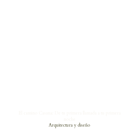
El camino Casana: De tu primera llamada a tu primera
noche
Arquitectura y diseño