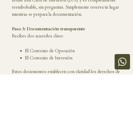
firmar una Carta de Intención (LOI) y es completamente
reembolsable, sin preguntas. Simplemente reserva tu lugar
mientras se prepara la documentación.
Paso 3: Documentación transparente
Recibes dos acuerdos clave:
El Convenio de Operación
El Convenio de Inversión
Estos documentos establecen con claridad los derechos de
propiedad, las reglas de uso, la estructura financiera y las
opciones de salida — garantizando total transparencia antes
de continuar.
Paso 4: Plan de pagos e integración a Casana
Tras la firma, comienza el plan de pagos. Una vez
completado, eres formalmente incorporado al Fideicomiso
de la propiedad, convirtiéndote en co-propietario legal de